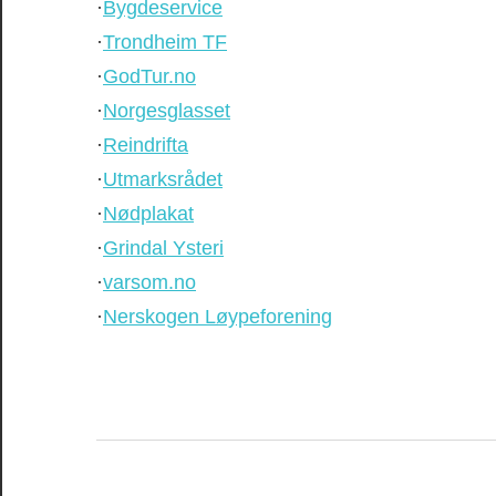
·
Bygdeservice
·
Trondheim TF
·
GodTur.no
·
Norgesglasset
·
Reindrifta
·
Utmarksrådet
·
Nødplakat
·
Grindal Ysteri
·
varsom.no
·
Nerskogen Løypeforening