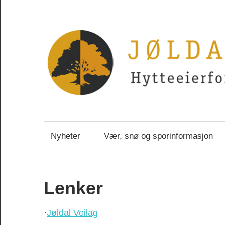
Skip
to
content
Jøldalsveien
Nyheter
Vær, snø og sporinformasjon
–
Hytteeierforenin
Lenker
·
Jøldal Veilag