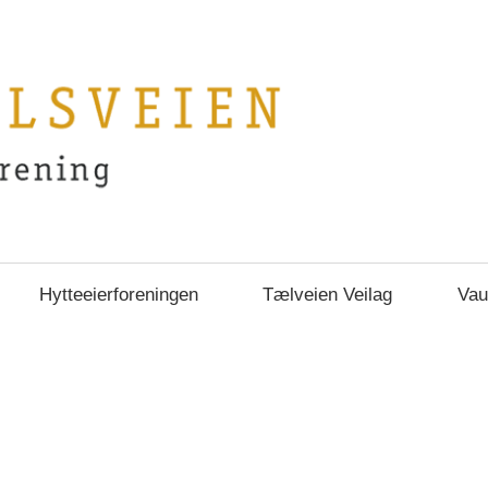
Hytteeierforeningen
Tælveien Veilag
Vau
g