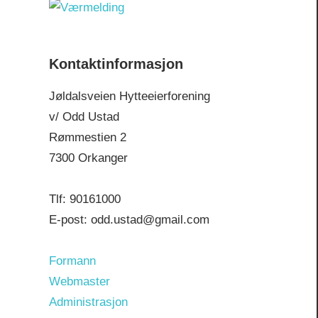
r
r
c
c
h
h
Kontaktinformasjon
f
o
Jøldalsveien Hytteeierforening
r
v/ Odd Ustad
:
Rømmestien 2
7300 Orkanger
Tlf: 90161000
E-post: odd.ustad@gmail.com
Formann
Webmaster
Administrasjon