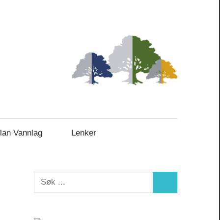
lan Vannlag
Lenker
S
S
e
e
a
a