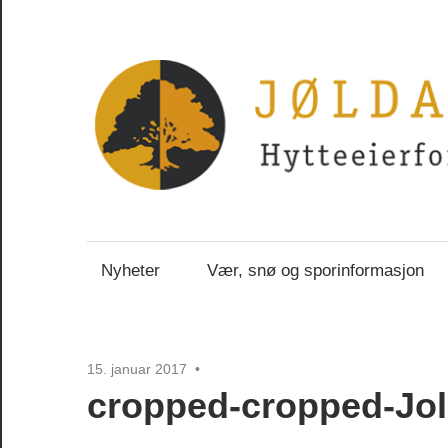
Skip
to
content
Jøldalsveien
Nyheter
Vær, snø og sporinformasjon
–
Hytteeierforenin
15. januar 2017
cropped-cropped-Jol