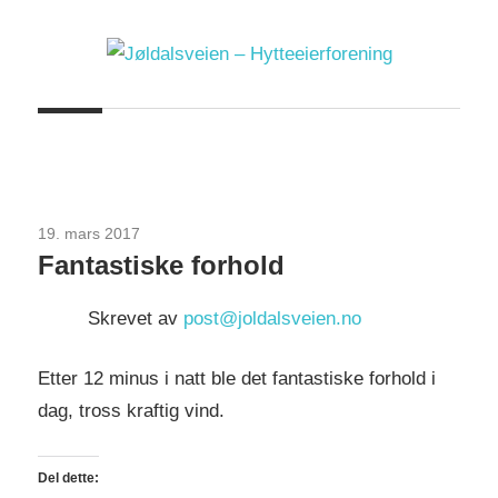
Skip
to
content
Jøldalsveien
–
Hytteeierforening
19. mars 2017
Uncategorized
Fantastiske forhold
Skrevet av
post@joldalsveien.no
Etter 12 minus i natt ble det fantastiske forhold i
dag, tross kraftig vind.
Del dette: