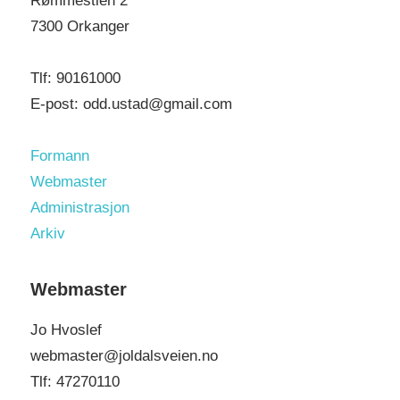
Rømmestien 2
:
7300 Orkanger
Tlf: 90161000
E-post: odd.ustad@gmail.com
Formann
Webmaster
Administrasjon
Arkiv
Webmaster
Jo Hvoslef
webmaster@joldalsveien.no
Tlf: 47270110