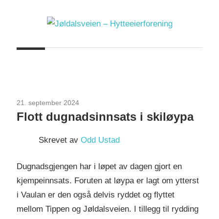
Skip
to
content
Jøldalsveien
–
Hytteeierforening
21. september 2024
Uncategorized
Flott dugnadsinnsats i skiløypa
Skrevet av
Odd Ustad
Dugnadsgjengen har i løpet av dagen gjort en
kjempeinnsats. Foruten at løypa er lagt om ytterst
i Vaulan er den også delvis ryddet og flyttet
mellom Tippen og Jøldalsveien. I tillegg til rydding