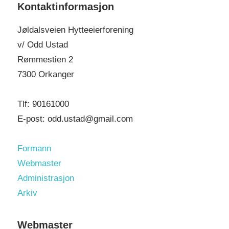
c
Kontaktinformasjon
h
h
f
Jøldalsveien Hytteeierforening
o
v/ Odd Ustad
r
Rømmestien 2
:
7300 Orkanger
Tlf: 90161000
E-post: odd.ustad@gmail.com
Formann
Webmaster
Administrasjon
Arkiv
Webmaster