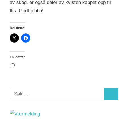
av skog. er også deler av kvisten kappet opp til
flis. Godt jobba!
Del dette:
Lik dette:
Laster
inn...
S
S
e
e
a
a
r
r
c