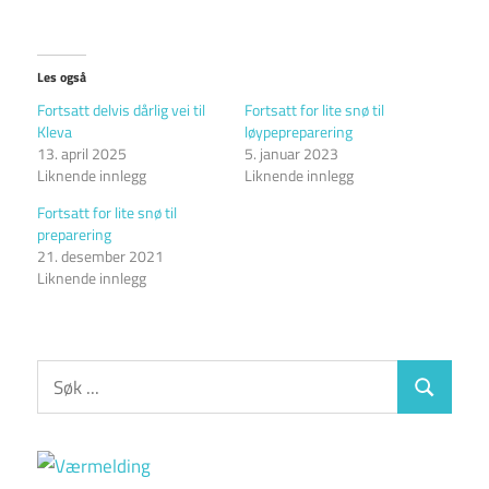
Les også
Fortsatt delvis dårlig vei til
Fortsatt for lite snø til
Kleva
løypepreparering
13. april 2025
5. januar 2023
Liknende innlegg
Liknende innlegg
Fortsatt for lite snø til
preparering
21. desember 2021
Liknende innlegg
S
S
e
e
a
a
r