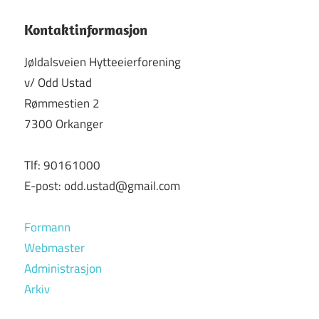
r
c
c
h
Kontaktinformasjon
h
f
Jøldalsveien Hytteeierforening
o
v/ Odd Ustad
r
Rømmestien 2
:
7300 Orkanger
Tlf: 90161000
E-post: odd.ustad@gmail.com
Formann
Webmaster
Administrasjon
Arkiv