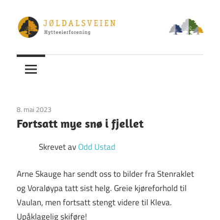
Skip
to
content
Jøldalsveien
–
Hytteeierforening
8. mai 2023
Uncategorized
Fortsatt mye snø i fjellet
Skrevet av
Odd Ustad
Arne Skauge har sendt oss to bilder fra Stenraklet
og Voraløypa tatt sist helg. Greie kjøreforhold til
Vaulan, men fortsatt stengt videre til Kleva.
Upåklagelig skiføre!