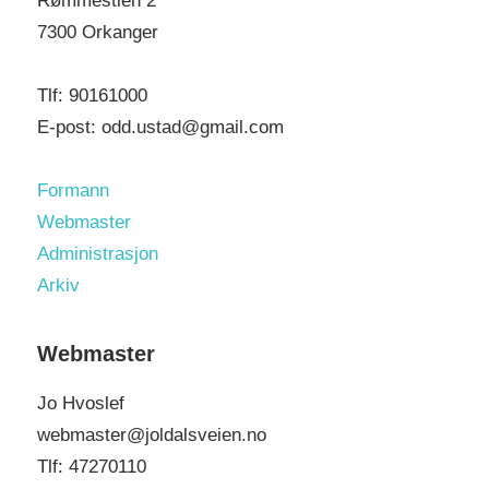
Rømmestien 2
:
7300 Orkanger
Tlf: 90161000
E-post: odd.ustad@gmail.com
Formann
Webmaster
Administrasjon
Arkiv
Webmaster
Jo Hvoslef
webmaster@joldalsveien.no
Tlf: 47270110