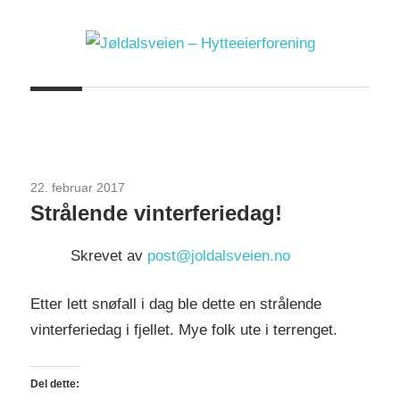
Skip
to
content
Jøldalsveien
–
Hytteeierforening
22. februar 2017
Uncategorized
Strålende vinterferiedag!
Skrevet av
post@joldalsveien.no
Etter lett snøfall i dag ble dette en strålende
vinterferiedag i fjellet. Mye folk ute i terrenget.
Del dette: