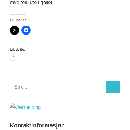
mye folk ute i fjellet.
Del dette:
Lik dette:
Laster
inn...
S
S
e
e
a
a
r
r
c
c
Kontaktinformasjon
h