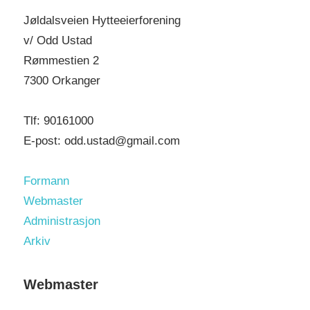
h
f
Jøldalsveien Hytteeierforening
o
v/ Odd Ustad
r
Rømmestien 2
:
7300 Orkanger
Tlf: 90161000
E-post: odd.ustad@gmail.com
Formann
Webmaster
Administrasjon
Arkiv
Webmaster