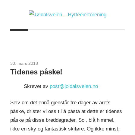
Skip
to
content
Jøldalsveien
–
Hytteeierforening
30. mars 2018
Uncategorized
Tidenes påske!
Skrevet av
post@joldalsveien.no
Selv om det ennå gjenstår tre dager av årets
påske, drister vi oss til å påstå at dette er tidenes
påske på disse breddegrader. Sol, blå himmel,
ikke en sky og fantastisk skiføre. Og ikke minst;